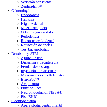
Sedación consciente
ZenImplant™
Odontología
Endodoncia
Halitosis
Higiene dental
Muelas del juicio
Odontología sin dolor
Periodoncia
Reconstrucción dental
Retracción de encías
Test bacteriológico
Bruxismo y ATM
Ajuste Oclusal
Diatermia y Tecarterapia
Férulas de descarga
Inyección intraarticular
Microinyecciones Relajantes
BruxiSpa™
Acupuntura
Punción Seca
Neuromodulación NESA®
FisioENIQ
Odontopediatría
Aparatología dental infantil