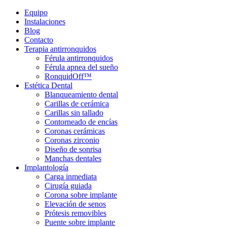
Equipo
Instalaciones
Blog
Contacto
Terapia antirronquidos
Férula antirronquidos
Férula apnea del sueño
RonquidOff™
Estética Dental
Blanqueamiento dental
Carillas de cerámica
Carillas sin tallado
Contorneado de encías
Coronas cerámicas
Coronas zirconio
Diseño de sonrisa
Manchas dentales
Implantología
Carga inmediata
Cirugía guiada
Corona sobre implante
Elevación de senos
Prótesis removibles
Puente sobre implante