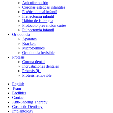
Apicoformación
Coronas estéticas infantiles
Estética dental infantil
Frenectomía infantil
Hábito de la lengua
Protocolo prevención caries
Pulpectomía infantil
Ortodoncia
Aparatos
Brackets
Microtornillos
Ortodoncia invisible
Prótesis
Corona dental
Incrustaciones dentales
Prótesis fija
Prótesis removible
English
Team
Facilities
Contact
Anti-Snoring Therapy
Cosmetic Dentistry
Implantology