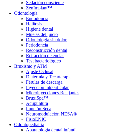
Sedación consciente
ZenImplant™
Odontología
Endodoncia
Halitosis
Higiene dental
Muelas del juicio
Odontología sin dolor
Periodoncia
Reconstrucción dental
Retracción de encías
Test bacteriológico
Bruxismo y ATM
Ajuste Oclusal
Diatermia y Tecarterapia
Férulas de descarga
Inyección intraarticular
Microinyecciones Relajantes
BruxiSpa™
Acupuntura
Punción Seca
Neuromodulación NESA®
FisioENIQ
Odontopediatría
Aparatología dental infantil