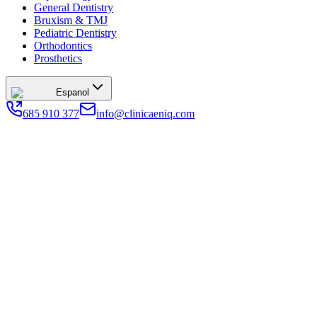
General Dentistry
Bruxism & TMJ
Pediatric Dentistry
Orthodontics
Prosthetics
Espanol
685 910 377
info@clinicaeniq.com