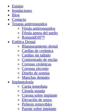
Equipo
Instalaciones
Blog
Contacto
Terapia antirronquidos
Férula antirronquidos
Férula apnea del sueño
RonquidOff™
Estética Dental
Blanqueamiento dental
Carillas de cerámica
Carillas sin tallado
Contorneado de encías
Coronas cerámicas
Coronas zirconio
Diseño de sonrisa
Manchas dentales
Implantología
Carga inmediata
Cirugía guiada
Corona sobre implante
Elevación de senos
Prótesis removibles
Puente sobre implante