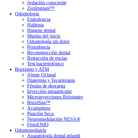
Sedación consciente
ZenImplant™
Odontología
Endodoncia
Halitosis
Higiene dental
Muelas del juicio
Odontología sin dolor
Periodoncia
Reconstrucción dental
Retracción de encías
Test bacteriológico
Bruxismo y ATM
Ajuste Oclusal
Diatermia y Tecarterapia
Férulas de descarga
Inyección intraarticular
Microinyecciones Relajantes
BruxiSpa™
Acupuntura
Punción Seca
Neuromodulación NESA®
FisioENIQ
Odontopediatría
Aparatología dental infantil