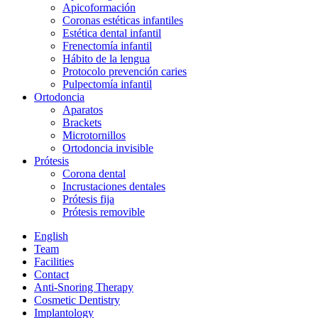
Apicoformación
Coronas estéticas infantiles
Estética dental infantil
Frenectomía infantil
Hábito de la lengua
Protocolo prevención caries
Pulpectomía infantil
Ortodoncia
Aparatos
Brackets
Microtornillos
Ortodoncia invisible
Prótesis
Corona dental
Incrustaciones dentales
Prótesis fija
Prótesis removible
English
Team
Facilities
Contact
Anti-Snoring Therapy
Cosmetic Dentistry
Implantology