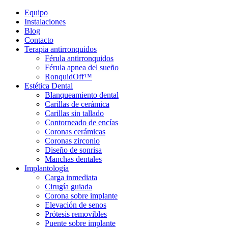
Equipo
Instalaciones
Blog
Contacto
Terapia antirronquidos
Férula antirronquidos
Férula apnea del sueño
RonquidOff™
Estética Dental
Blanqueamiento dental
Carillas de cerámica
Carillas sin tallado
Contorneado de encías
Coronas cerámicas
Coronas zirconio
Diseño de sonrisa
Manchas dentales
Implantología
Carga inmediata
Cirugía guiada
Corona sobre implante
Elevación de senos
Prótesis removibles
Puente sobre implante