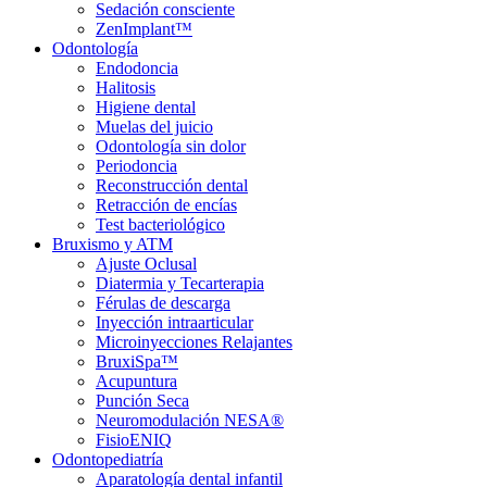
Sedación consciente
ZenImplant™
Odontología
Endodoncia
Halitosis
Higiene dental
Muelas del juicio
Odontología sin dolor
Periodoncia
Reconstrucción dental
Retracción de encías
Test bacteriológico
Bruxismo y ATM
Ajuste Oclusal
Diatermia y Tecarterapia
Férulas de descarga
Inyección intraarticular
Microinyecciones Relajantes
BruxiSpa™
Acupuntura
Punción Seca
Neuromodulación NESA®
FisioENIQ
Odontopediatría
Aparatología dental infantil