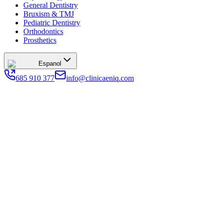
General Dentistry
Bruxism & TMJ
Pediatric Dentistry
Orthodontics
Prosthetics
Espanol
685 910 377
info@clinicaeniq.com