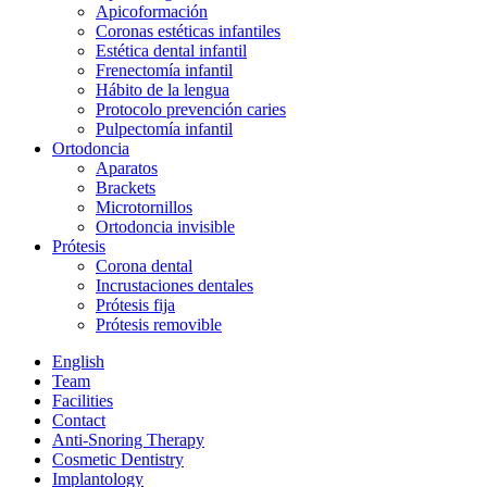
Apicoformación
Coronas estéticas infantiles
Estética dental infantil
Frenectomía infantil
Hábito de la lengua
Protocolo prevención caries
Pulpectomía infantil
Ortodoncia
Aparatos
Brackets
Microtornillos
Ortodoncia invisible
Prótesis
Corona dental
Incrustaciones dentales
Prótesis fija
Prótesis removible
English
Team
Facilities
Contact
Anti-Snoring Therapy
Cosmetic Dentistry
Implantology