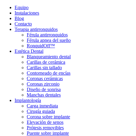
Equipo
Instalaciones
Blog
Contacto
Terapia antirronquidos
Férula antirronquidos
Férula apnea del sueño
RonquidOff™
Estética Dental
Blanqueamiento dental
Carillas de cerámica
Carillas sin tallado
Contorneado de encías
Coronas cerámicas
Coronas zirconio
Diseño de sonrisa
Manchas dentales
Implantología
Carga inmediata
Cirugía guiada
Corona sobre implante
Elevación de senos
Prótesis removibles
Puente sobre implante