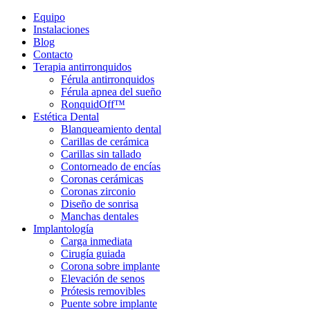
Equipo
Instalaciones
Blog
Contacto
Terapia antirronquidos
Férula antirronquidos
Férula apnea del sueño
RonquidOff™
Estética Dental
Blanqueamiento dental
Carillas de cerámica
Carillas sin tallado
Contorneado de encías
Coronas cerámicas
Coronas zirconio
Diseño de sonrisa
Manchas dentales
Implantología
Carga inmediata
Cirugía guiada
Corona sobre implante
Elevación de senos
Prótesis removibles
Puente sobre implante