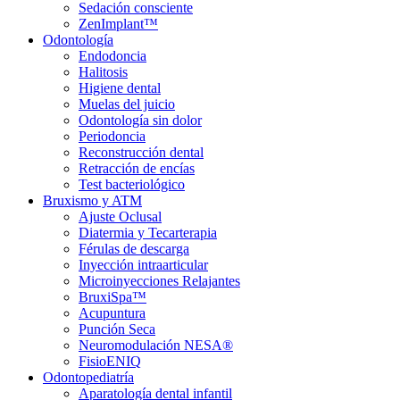
Sedación consciente
ZenImplant™
Odontología
Endodoncia
Halitosis
Higiene dental
Muelas del juicio
Odontología sin dolor
Periodoncia
Reconstrucción dental
Retracción de encías
Test bacteriológico
Bruxismo y ATM
Ajuste Oclusal
Diatermia y Tecarterapia
Férulas de descarga
Inyección intraarticular
Microinyecciones Relajantes
BruxiSpa™
Acupuntura
Punción Seca
Neuromodulación NESA®
FisioENIQ
Odontopediatría
Aparatología dental infantil