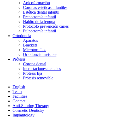
Apicoformación
Coronas estéticas infantiles
Estética dental infantil
Frenectomía infantil
Hábito de la lengua
Protocolo prevención caries
Pulpectomía infantil
Ortodoncia
Aparatos
Brackets
Microtornillos
Ortodoncia invisible
Prótesis
Corona dental
Incrustaciones dentales
Prótesis fija
Prótesis removible
English
Team
Facilities
Contact
Anti-Snoring Therapy
Cosmetic Dentistry
Implantology