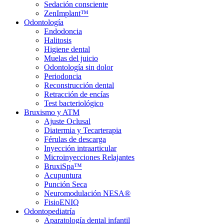
Sedación consciente
ZenImplant™
Odontología
Endodoncia
Halitosis
Higiene dental
Muelas del juicio
Odontología sin dolor
Periodoncia
Reconstrucción dental
Retracción de encías
Test bacteriológico
Bruxismo y ATM
Ajuste Oclusal
Diatermia y Tecarterapia
Férulas de descarga
Inyección intraarticular
Microinyecciones Relajantes
BruxiSpa™
Acupuntura
Punción Seca
Neuromodulación NESA®
FisioENIQ
Odontopediatría
Aparatología dental infantil