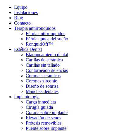
Equipo
Instalaciones
Blog
Contacto
Terapia antirronquidos
Férula antirronquidos
Férula apnea del sueño
RonquidOff™
Estética Dental
Blanqueamiento dental
Carillas de cerámica
Carillas sin tallado
Contorneado de encías
Coronas cerámicas
Coronas zirconio
Diseño de sonrisa
Manchas dentales
Implantología
Carga inmediata
Cirugía guiada
Corona sobre implante
Elevación de senos
Prótesis removibles
Puente sobre implante