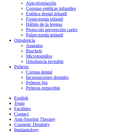
Apicoformación
Coronas estéticas infantiles
Estética dental infantil
Frenectomía infantil
Hábito de la lengua
Protocolo prevención caries
Pulpectomía infantil
Ortodoncia
Aparatos
Brackets
Microtornillos
Ortodoncia invisible
Prótesis
Corona dental
Incrustaciones dentales
Prótesis fija
Prótesis removible
English
Team
Facilities
Contact
Anti-Snoring Therapy
Cosmetic Dentistry
Implantology