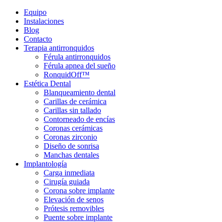
Equipo
Instalaciones
Blog
Contacto
Terapia antirronquidos
Férula antirronquidos
Férula apnea del sueño
RonquidOff™
Estética Dental
Blanqueamiento dental
Carillas de cerámica
Carillas sin tallado
Contorneado de encías
Coronas cerámicas
Coronas zirconio
Diseño de sonrisa
Manchas dentales
Implantología
Carga inmediata
Cirugía guiada
Corona sobre implante
Elevación de senos
Prótesis removibles
Puente sobre implante