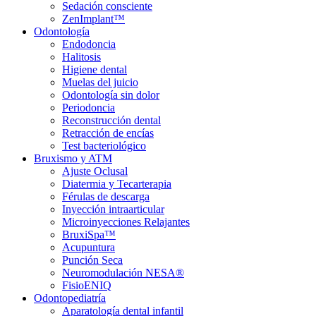
Sedación consciente
ZenImplant™
Odontología
Endodoncia
Halitosis
Higiene dental
Muelas del juicio
Odontología sin dolor
Periodoncia
Reconstrucción dental
Retracción de encías
Test bacteriológico
Bruxismo y ATM
Ajuste Oclusal
Diatermia y Tecarterapia
Férulas de descarga
Inyección intraarticular
Microinyecciones Relajantes
BruxiSpa™
Acupuntura
Punción Seca
Neuromodulación NESA®
FisioENIQ
Odontopediatría
Aparatología dental infantil