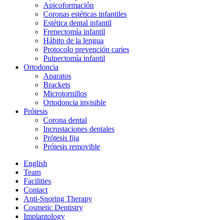
Apicoformación
Coronas estéticas infantiles
Estética dental infantil
Frenectomía infantil
Hábito de la lengua
Protocolo prevención caries
Pulpectomía infantil
Ortodoncia
Aparatos
Brackets
Microtornillos
Ortodoncia invisible
Prótesis
Corona dental
Incrustaciones dentales
Prótesis fija
Prótesis removible
English
Team
Facilities
Contact
Anti-Snoring Therapy
Cosmetic Dentistry
Implantology