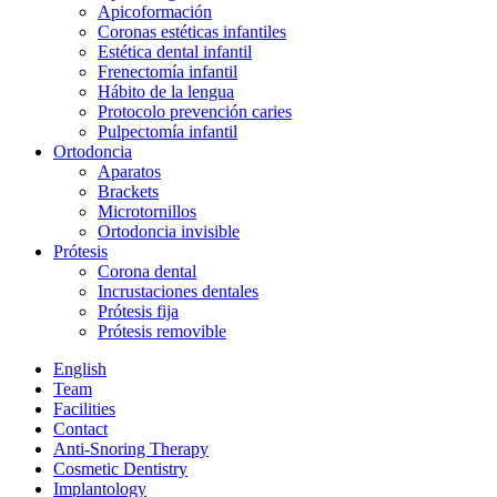
Apicoformación
Coronas estéticas infantiles
Estética dental infantil
Frenectomía infantil
Hábito de la lengua
Protocolo prevención caries
Pulpectomía infantil
Ortodoncia
Aparatos
Brackets
Microtornillos
Ortodoncia invisible
Prótesis
Corona dental
Incrustaciones dentales
Prótesis fija
Prótesis removible
English
Team
Facilities
Contact
Anti-Snoring Therapy
Cosmetic Dentistry
Implantology