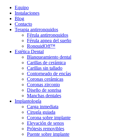
Equipo
Instalaciones
Blog
Contacto
Terapia antirronquidos
Férula antirronquidos
Férula apnea del sueño
RonquidOff™
Estética Dental
Blanqueamiento dental
Carillas de cerámica
Carillas sin tallado
Contorneado de encías
Coronas cerámicas
Coronas zirconio
Diseño de sonrisa
Manchas dentales
Implantología
Carga inmediata
Cirugía guiada
Corona sobre implante
Elevación de senos
Prótesis removibles
Puente sobre implante