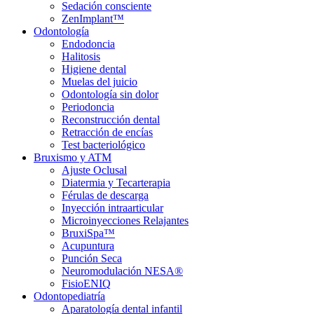
Sedación consciente
ZenImplant™
Odontología
Endodoncia
Halitosis
Higiene dental
Muelas del juicio
Odontología sin dolor
Periodoncia
Reconstrucción dental
Retracción de encías
Test bacteriológico
Bruxismo y ATM
Ajuste Oclusal
Diatermia y Tecarterapia
Férulas de descarga
Inyección intraarticular
Microinyecciones Relajantes
BruxiSpa™
Acupuntura
Punción Seca
Neuromodulación NESA®
FisioENIQ
Odontopediatría
Aparatología dental infantil