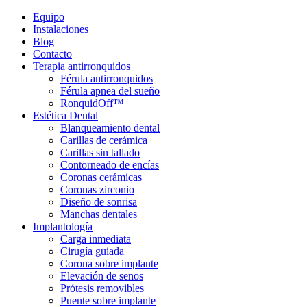
Equipo
Instalaciones
Blog
Contacto
Terapia antirronquidos
Férula antirronquidos
Férula apnea del sueño
RonquidOff™
Estética Dental
Blanqueamiento dental
Carillas de cerámica
Carillas sin tallado
Contorneado de encías
Coronas cerámicas
Coronas zirconio
Diseño de sonrisa
Manchas dentales
Implantología
Carga inmediata
Cirugía guiada
Corona sobre implante
Elevación de senos
Prótesis removibles
Puente sobre implante