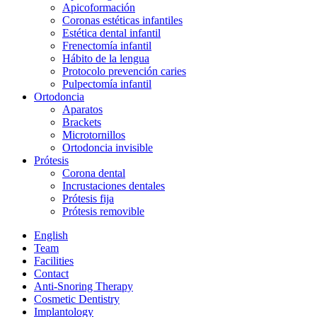
Apicoformación
Coronas estéticas infantiles
Estética dental infantil
Frenectomía infantil
Hábito de la lengua
Protocolo prevención caries
Pulpectomía infantil
Ortodoncia
Aparatos
Brackets
Microtornillos
Ortodoncia invisible
Prótesis
Corona dental
Incrustaciones dentales
Prótesis fija
Prótesis removible
English
Team
Facilities
Contact
Anti-Snoring Therapy
Cosmetic Dentistry
Implantology