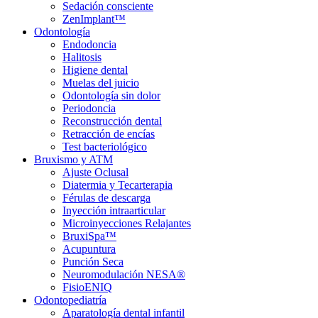
Sedación consciente
ZenImplant™
Odontología
Endodoncia
Halitosis
Higiene dental
Muelas del juicio
Odontología sin dolor
Periodoncia
Reconstrucción dental
Retracción de encías
Test bacteriológico
Bruxismo y ATM
Ajuste Oclusal
Diatermia y Tecarterapia
Férulas de descarga
Inyección intraarticular
Microinyecciones Relajantes
BruxiSpa™
Acupuntura
Punción Seca
Neuromodulación NESA®
FisioENIQ
Odontopediatría
Aparatología dental infantil