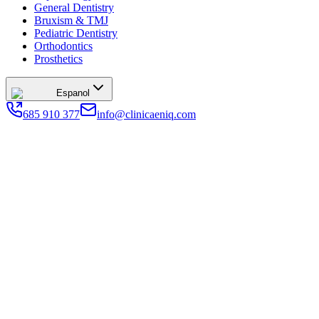
General Dentistry
Bruxism & TMJ
Pediatric Dentistry
Orthodontics
Prosthetics
Espanol
685 910 377
info@clinicaeniq.com