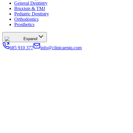
General Dentistry
Bruxism & TMJ
Pediatric Dentistry
Orthodontics
Prosthetics
Espanol
685 910 377
info@clinicaeniq.com