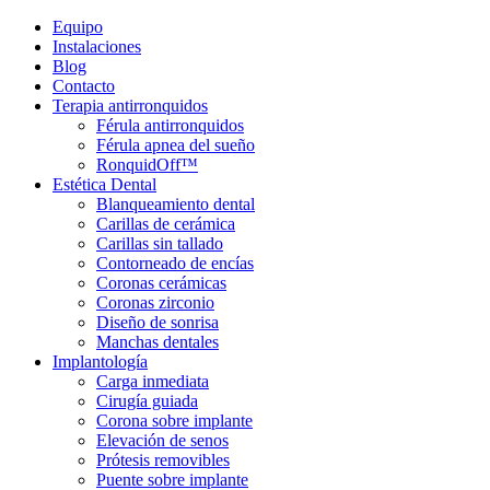
Equipo
Instalaciones
Blog
Contacto
Terapia antirronquidos
Férula antirronquidos
Férula apnea del sueño
RonquidOff™
Estética Dental
Blanqueamiento dental
Carillas de cerámica
Carillas sin tallado
Contorneado de encías
Coronas cerámicas
Coronas zirconio
Diseño de sonrisa
Manchas dentales
Implantología
Carga inmediata
Cirugía guiada
Corona sobre implante
Elevación de senos
Prótesis removibles
Puente sobre implante