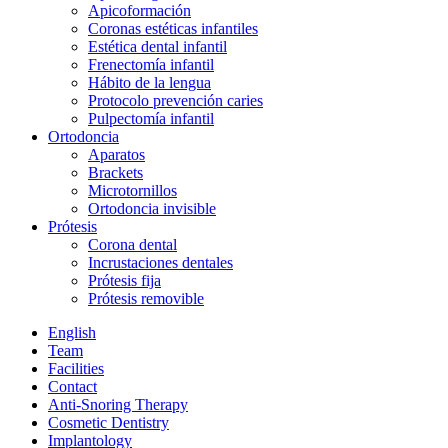
Apicoformación
Coronas estéticas infantiles
Estética dental infantil
Frenectomía infantil
Hábito de la lengua
Protocolo prevención caries
Pulpectomía infantil
Ortodoncia
Aparatos
Brackets
Microtornillos
Ortodoncia invisible
Prótesis
Corona dental
Incrustaciones dentales
Prótesis fija
Prótesis removible
English
Team
Facilities
Contact
Anti-Snoring Therapy
Cosmetic Dentistry
Implantology