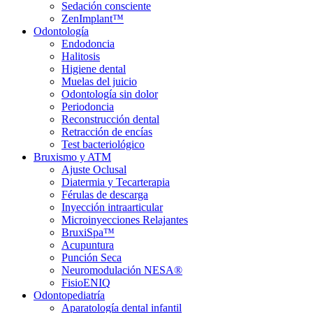
Sedación consciente
ZenImplant™
Odontología
Endodoncia
Halitosis
Higiene dental
Muelas del juicio
Odontología sin dolor
Periodoncia
Reconstrucción dental
Retracción de encías
Test bacteriológico
Bruxismo y ATM
Ajuste Oclusal
Diatermia y Tecarterapia
Férulas de descarga
Inyección intraarticular
Microinyecciones Relajantes
BruxiSpa™
Acupuntura
Punción Seca
Neuromodulación NESA®
FisioENIQ
Odontopediatría
Aparatología dental infantil