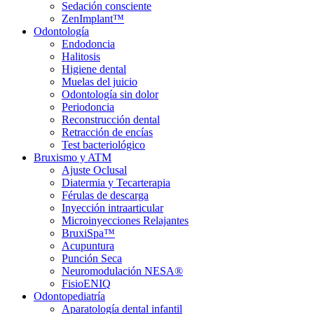
Sedación consciente
ZenImplant™
Odontología
Endodoncia
Halitosis
Higiene dental
Muelas del juicio
Odontología sin dolor
Periodoncia
Reconstrucción dental
Retracción de encías
Test bacteriológico
Bruxismo y ATM
Ajuste Oclusal
Diatermia y Tecarterapia
Férulas de descarga
Inyección intraarticular
Microinyecciones Relajantes
BruxiSpa™
Acupuntura
Punción Seca
Neuromodulación NESA®
FisioENIQ
Odontopediatría
Aparatología dental infantil