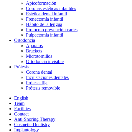
Apicoformación
Coronas estéticas infantiles
Estética dental infantil
Frenectomía infantil
Hábito de la lengua
Protocolo prevención caries
Pulpectomía infantil
Ortodoncia
Aparatos
Brackets
Microtornillos
Ortodoncia invisible
Prótesis
Corona dental
Incrustaciones dentales
Prótesis fija
Prótesis removible
English
Team
Facilities
Contact
Anti-Snoring Therapy
Cosmetic Dentistry
Implantology