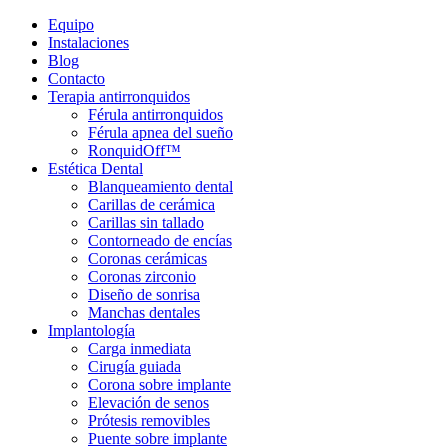
Equipo
Instalaciones
Blog
Contacto
Terapia antirronquidos
Férula antirronquidos
Férula apnea del sueño
RonquidOff™
Estética Dental
Blanqueamiento dental
Carillas de cerámica
Carillas sin tallado
Contorneado de encías
Coronas cerámicas
Coronas zirconio
Diseño de sonrisa
Manchas dentales
Implantología
Carga inmediata
Cirugía guiada
Corona sobre implante
Elevación de senos
Prótesis removibles
Puente sobre implante