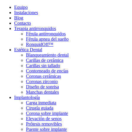
Equipo
Instalaciones
Blog
Contacto
Terapia antirronquidos
Férula antirronquidos
Férula apnea del sueño
RonquidOff™
Estética Dental
Blanqueamiento dental
Carillas de cerámica
Carillas sin tallado
Contorneado de encías
Coronas cerámicas
Coronas zirconio
Diseño de sonrisa
Manchas dentales
Implantología
Carga inmediata
Cirugía guiada
Corona sobre implante
Elevación de senos
Prótesis removibles
Puente sobre implante