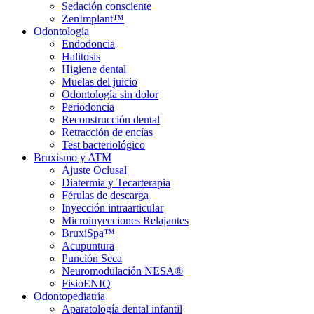
Sedación consciente
ZenImplant™
Odontología
Endodoncia
Halitosis
Higiene dental
Muelas del juicio
Odontología sin dolor
Periodoncia
Reconstrucción dental
Retracción de encías
Test bacteriológico
Bruxismo y ATM
Ajuste Oclusal
Diatermia y Tecarterapia
Férulas de descarga
Inyección intraarticular
Microinyecciones Relajantes
BruxiSpa™
Acupuntura
Punción Seca
Neuromodulación NESA®
FisioENIQ
Odontopediatría
Aparatología dental infantil