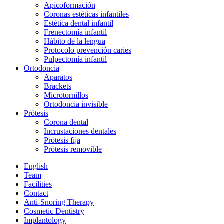
Apicoformación
Coronas estéticas infantiles
Estética dental infantil
Frenectomía infantil
Hábito de la lengua
Protocolo prevención caries
Pulpectomía infantil
Ortodoncia
Aparatos
Brackets
Microtornillos
Ortodoncia invisible
Prótesis
Corona dental
Incrustaciones dentales
Prótesis fija
Prótesis removible
English
Team
Facilities
Contact
Anti-Snoring Therapy
Cosmetic Dentistry
Implantology