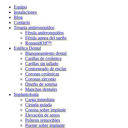
Equipo
Instalaciones
Blog
Contacto
Terapia antirronquidos
Férula antirronquidos
Férula apnea del sueño
RonquidOff™
Estética Dental
Blanqueamiento dental
Carillas de cerámica
Carillas sin tallado
Contorneado de encías
Coronas cerámicas
Coronas zirconio
Diseño de sonrisa
Manchas dentales
Implantología
Carga inmediata
Cirugía guiada
Corona sobre implante
Elevación de senos
Prótesis removibles
Puente sobre implante