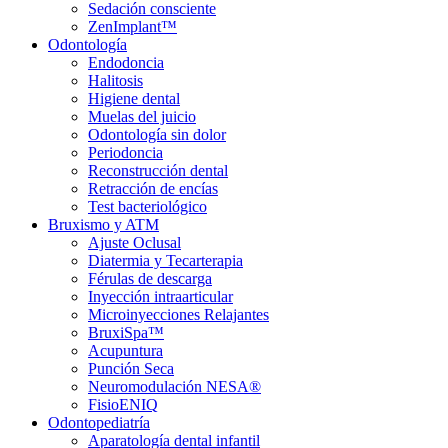
Sedación consciente
ZenImplant™
Odontología
Endodoncia
Halitosis
Higiene dental
Muelas del juicio
Odontología sin dolor
Periodoncia
Reconstrucción dental
Retracción de encías
Test bacteriológico
Bruxismo y ATM
Ajuste Oclusal
Diatermia y Tecarterapia
Férulas de descarga
Inyección intraarticular
Microinyecciones Relajantes
BruxiSpa™
Acupuntura
Punción Seca
Neuromodulación NESA®
FisioENIQ
Odontopediatría
Aparatología dental infantil