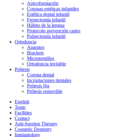
Apicoformación
Coronas estéticas infantiles
Estética dental infantil
Frenectomía infantil
Hábito de la lengua
Protocolo prevención caries
Pulpectomía infantil
Ortodoncia
Aparatos
Brackets
Microtornillos
Ortodoncia invisible
Prótesis
Corona dental
Incrustaciones dentales
Prótesis fija
Prótesis removible
English
Team
Facilities
Contact
Anti-Snoring Therapy
Cosmetic Dentistry
Implantology