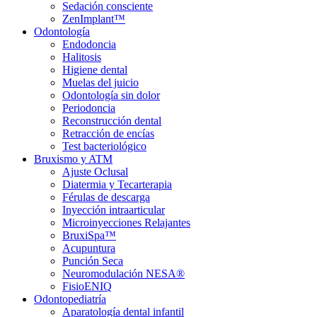
Sedación consciente
ZenImplant™
Odontología
Endodoncia
Halitosis
Higiene dental
Muelas del juicio
Odontología sin dolor
Periodoncia
Reconstrucción dental
Retracción de encías
Test bacteriológico
Bruxismo y ATM
Ajuste Oclusal
Diatermia y Tecarterapia
Férulas de descarga
Inyección intraarticular
Microinyecciones Relajantes
BruxiSpa™
Acupuntura
Punción Seca
Neuromodulación NESA®
FisioENIQ
Odontopediatría
Aparatología dental infantil