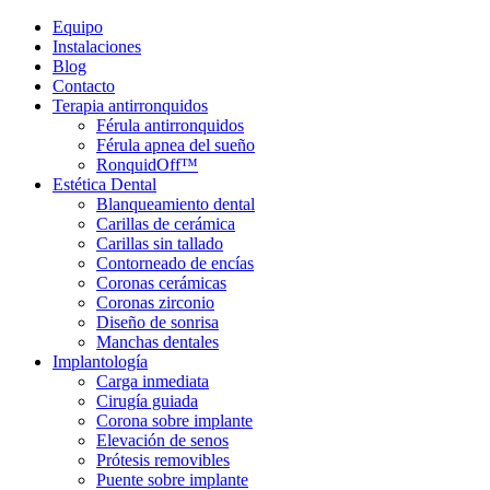
Equipo
Instalaciones
Blog
Contacto
Terapia antirronquidos
Férula antirronquidos
Férula apnea del sueño
RonquidOff™
Estética Dental
Blanqueamiento dental
Carillas de cerámica
Carillas sin tallado
Contorneado de encías
Coronas cerámicas
Coronas zirconio
Diseño de sonrisa
Manchas dentales
Implantología
Carga inmediata
Cirugía guiada
Corona sobre implante
Elevación de senos
Prótesis removibles
Puente sobre implante