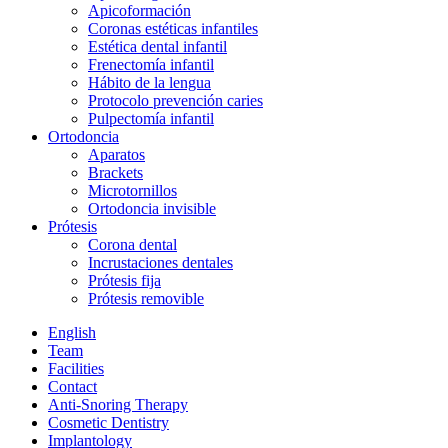
Apicoformación
Coronas estéticas infantiles
Estética dental infantil
Frenectomía infantil
Hábito de la lengua
Protocolo prevención caries
Pulpectomía infantil
Ortodoncia
Aparatos
Brackets
Microtornillos
Ortodoncia invisible
Prótesis
Corona dental
Incrustaciones dentales
Prótesis fija
Prótesis removible
English
Team
Facilities
Contact
Anti-Snoring Therapy
Cosmetic Dentistry
Implantology