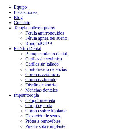
Equipo
Instalaciones
Blog
Contacto
Terapia antirronquidos
Férula antirronquidos
Férula apnea del sueño
RonquidOff™
Estética Dental
Blanqueamiento dental
Carillas de cerámica
Carillas sin tallado
Contorneado de encías
Coronas cerámicas
Coronas zirconio
Diseño de sonrisa
Manchas dentales
Implantología
Carga inmediata
Cirugía guiada
Corona sobre implante
Elevación de senos
Prótesis removibles
Puente sobre implante