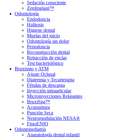
Sedación consciente
ZenImplant™
Odontología
Endodoncia
Halitosis
Higiene dental
Muelas del juicio
Odontología sin dolor
Periodoncia
Reconstrucción dental
Retracción de encías
Test bacteriológico
Bruxismo y ATM
Ajuste Oclusal
Diatermia y Tecarterapia
Férulas de descarga
Inyección intraarticular
Microinyecciones Relajantes
BruxiSpa™
Acupuntura
Punción Seca
Neuromodulación NESA®
FisioENIQ
Odontopediatría
Aparatología dental infantil