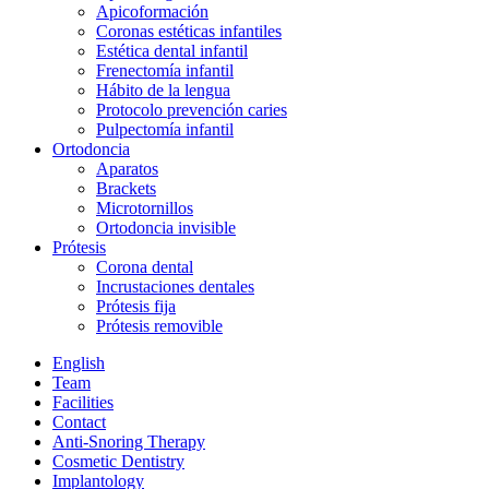
Apicoformación
Coronas estéticas infantiles
Estética dental infantil
Frenectomía infantil
Hábito de la lengua
Protocolo prevención caries
Pulpectomía infantil
Ortodoncia
Aparatos
Brackets
Microtornillos
Ortodoncia invisible
Prótesis
Corona dental
Incrustaciones dentales
Prótesis fija
Prótesis removible
English
Team
Facilities
Contact
Anti-Snoring Therapy
Cosmetic Dentistry
Implantology